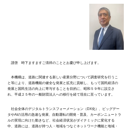
謹啓 時下ますますご清祥のこととお慶び申し上げます。
本機構は、道路に関連する新しい産業分野について調査研究を行うこ
と等により、道路機能の健全な発展と拡充に貢献し、もって国民経済の
発展と国民生活の向上に寄与することを目的に、昭和５９年に設立さ
れ、平成２５年の一般財団法人への移行を経て現在に至っています。
社会全体のデジタルトランスフォーメーション（DX化）、ビッグデー
タやAIの活用の急速な発展、自動運転の開発・普及、カーボンニュートラ
ルの実現に向けた動きなど、社会経済状況がダイナミックに変化する
中、道路には、道路が持つ人・地域をつなぐネットワーク機能と地域・