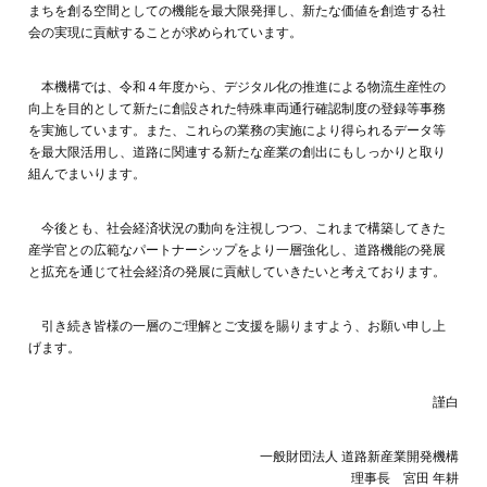
まちを創る空間としての機能を最大限発揮し、新たな価値を創造する社
会の実現に貢献することが求められています。
本機構では、令和４年度から、デジタル化の推進による物流生産性の
向上を目的として新たに創設された特殊車両通行確認制度の登録等事務
を実施しています。また、これらの業務の実施により得られるデータ等
を最大限活用し、道路に関連する新たな産業の創出にもしっかりと取り
組んでまいります。
今後とも、社会経済状況の動向を注視しつつ、これまで構築してきた
産学官との広範なパートナーシップをより一層強化し、道路機能の発展
と拡充を通じて社会経済の発展に貢献していきたいと考えております。
引き続き皆様の一層のご理解とご支援を賜りますよう、お願い申し上
げます。
謹白
一般財団法人 道路新産業開発機構
理事長 宮田 年耕