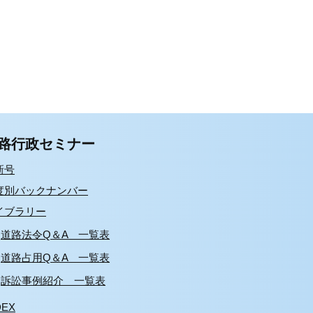
路行政セミナー
新号
度別バックナンバー
イブラリー
道路法令Q＆A 一覧表
道路占用Q＆A 一覧表
訴訟事例紹介 一覧表
DEX