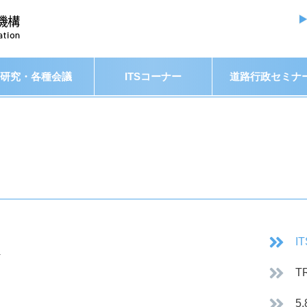
研究・各種会議
ITSコーナー
道路行政セミナ
K
I
T
5