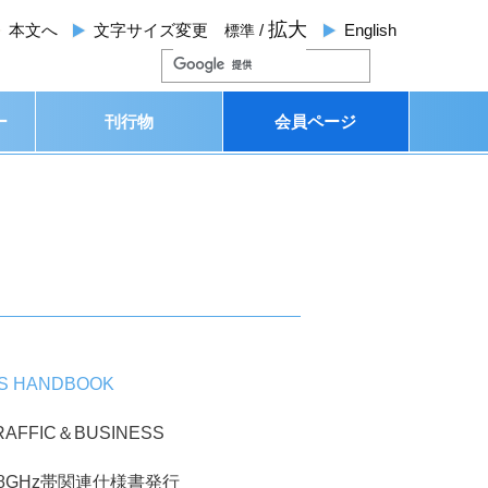
拡大
本文
へ
文字サイズ変更
/
English
標準
ー
刊行物
会員ページ
TS HANDBOOK
RAFFIC＆BUSINESS
.8GHz帯関連仕様書発行