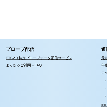
プローブ配信
道
ETC2.0 特定プローブデータ配信サービス
最
よくあるご質問 – FAQ
年
ラ
IN