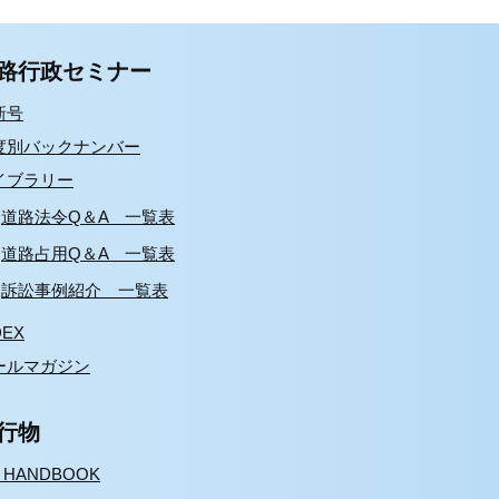
路行政セミナー
新号
度別バックナンバー
イブラリー
道路法令Q＆A 一覧表
道路占用Q＆A 一覧表
訴訟事例紹介 一覧表
DEX
ールマガジン
行物
S HANDBOOK