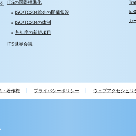
ITSの国際標準化
Tra
る
5
ISO/TC204総会の開催状況
カ
ISO/TC204の体制
各年度の新規項目
ITS世界会議
項・著作権
プライバシーポリシー
ウェブアクセシビリ
階