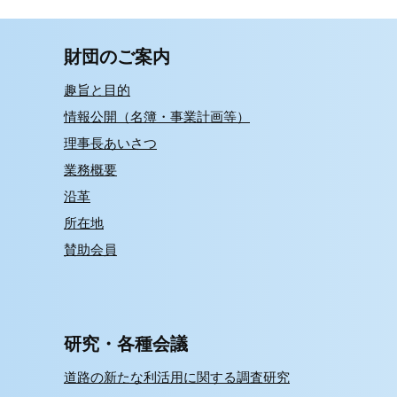
財団のご案内
趣旨と目的
情報公開（名簿・事業計画等）
理事長あいさつ
業務概要
沿革
所在地
賛助会員
研究・各種会議
道路の新たな利活用に関する調査研究