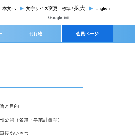
拡大
本文
へ
文字サイズ変更
/
English
標準
ー
刊行物
会員ページ
旨と目的
報公開（名簿・事業計画等）
事長あいさつ