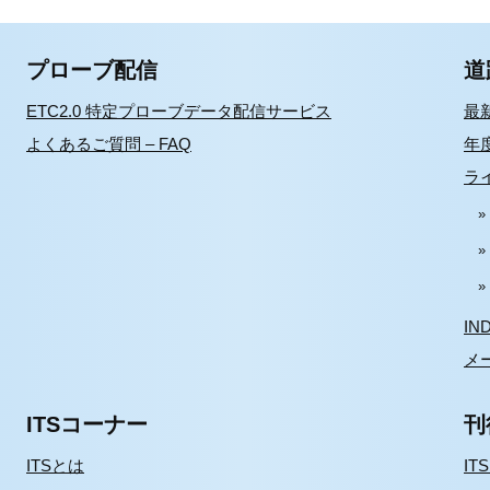
プローブ配信
道
ETC2.0 特定プローブデータ配信サービス
最
よくあるご質問 – FAQ
年
ラ
IN
メ
ITSコーナー
刊
ITSとは
IT