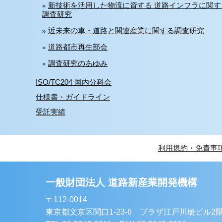
新技術を活用した物流に資する 道路インフラに関す
調査研究
近未来の車・道路と関連産業に関する調査研究
道路都市再生部会
調査研究のあゆみ
ISO/TC204 国内分科会
仕様書・ガイドライン
受託実績
利用規約・免責事
一般財団法人 道路新産業開発機構
〒112-0014
東京都文京区関口1-23-6 プラザ江戸川橋ビル2