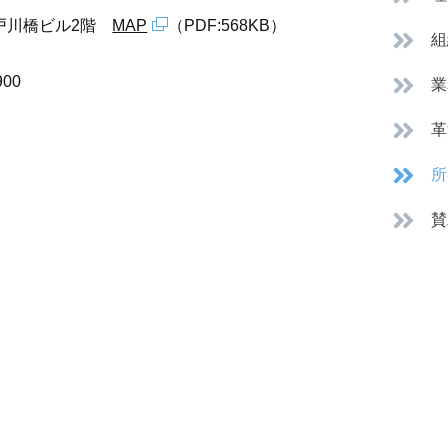
江戸川橋ビル2階
MAP
（PDF:568KB）
組
900
業
革
所
賛