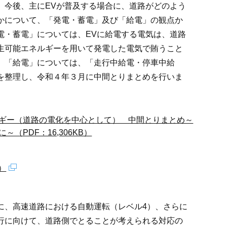
、今後、主にEVが普及する場合に、道路がどのよう
かについて、「発電・蓄電」及び「給電」の観点か
電・蓄電」については、EVに給電する電気は、道路
生可能エネルギーを用いて発電した電気で賄うこと
、「給電」については、「走行中給電・停車中給
を整理し、令和４年３月に中間とりまとめを行いま
ギー（道路の電化を中心として） 中間とりまとめ～
（PDF：16,306KB）
）
に、高速道路における自動運転（レベル4）、さらに
行に向けて、道路側でとることが考えられる対応の