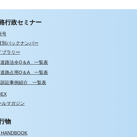
路行政セミナー
新号
度別バックナンバー
イブラリー
道路法令Q＆A 一覧表
道路占用Q＆A 一覧表
訴訟事例紹介 一覧表
DEX
ールマガジン
行物
S HANDBOOK