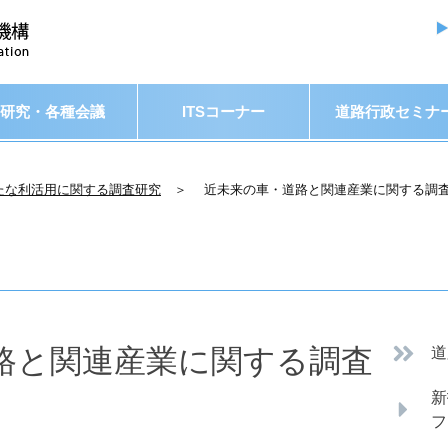
研究・各種会議
ITSコーナー
道路行政セミナ
たな利活用に関する調査研究
＞ 近未来の車・道路と関連産業に関する調
路と関連産業に関する調査
道
新
フ