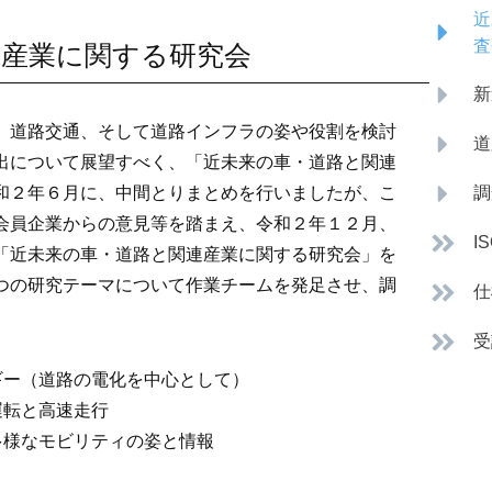
近
査
連産業に関する研究会
新
、道路交通、そして道路インフラの姿や役割を検討
道
出について展望すべく、「近未来の車・道路と関連
和２年６月に、中間とりまとめを行いましたが、こ
調
会員企業からの意見等を踏まえ、令和２年１２月、
I
「近未来の車・道路と関連産業に関する研究会」を
つの研究テーマについて作業チームを発足させ、調
仕
受
ギー（道路の電化を中心として）
運転と高速走行
多様なモビリティの姿と情報