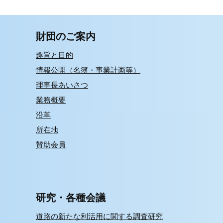
財団のご案内
趣旨と目的
情報公開（名簿・事業計画等）
理事長あいさつ
業務概要
沿革
所在地
賛助会員
研究・各種会議
道路の新たな利活用に関する調査研究