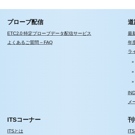
プローブ配信
道
ETC2.0 特定プローブデータ配信サービス
最
よくあるご質問 – FAQ
年
ラ
IN
メ
ITSコーナー
刊
ITSとは
IT