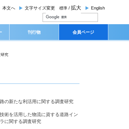
拡大
本文
へ
文字サイズ変更
/
English
標準
ー
刊行物
会員ページ
査研究
路の新たな利活用に関する調査研究
技術を活用した物流に資する道路イン
ラに関する調査研究