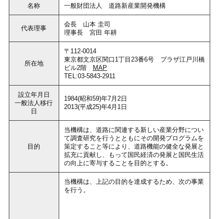
名称
一般財団法人 道路新産業開発機構
会長 山本 圭司
代表理事
理事長 宮田 年耕
〒112-0014
東京都文京区関口1丁目23番6号 プラザ江戸川橋
所在地
ビル2階
MAP
TEL:03-5843-2911
設立年月日
1984(昭和59)年7月2日
一般法人移行
2013(平成25)年4月1日
日
当機構は、道路に関連する新しい産業分野につい
て調査研究を行うとともにその開発プログラムを
目的
策定すること等により、道路機能の健全な発展と
拡充に貢献し、もって国民経済の発展と国民生活
の向上に寄与することを目的とする。
当機構は、上記の目的を達成するため、次の事業
を行う。