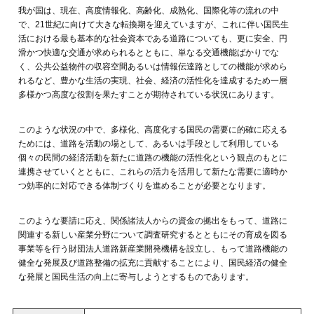
我が国は、現在、高度情報化、高齢化、成熟化、国際化等の流れの中
で、21世紀に向けて大きな転換期を迎えていますが、これに伴い国民生
活における最も基本的な社会資本である道路についても、更に安全、円
滑かつ快適な交通が求められるとともに、単なる交通機能ばかりでな
く、公共公益物件の収容空間あるいは情報伝達路としての機能が求めら
れるなど、豊かな生活の実現、社会、経済の活性化を達成するため一層
多様かつ高度な役割を果たすことが期待されている状況にあります。
このような状況の中で、多様化、高度化する国民の需要に的確に応える
ためには、道路を活動の場として、あるいは手段として利用している
個々の民間の経済活動を新たに道路の機能の活性化という観点のもとに
連携させていくとともに、これらの活力を活用して新たな需要に適時か
つ効率的に対応できる体制づくりを進めることが必要となります。
このような要請に応え、関係諸法人からの資金の拠出をもって、道路に
関連する新しい産業分野について調査研究するとともにその育成を図る
事業等を行う財団法人道路新産業開発機構を設立し、もって道路機能の
健全な発展及び道路整備の拡充に貢献することにより、国民経済の健全
な発展と国民生活の向上に寄与しようとするものであります。