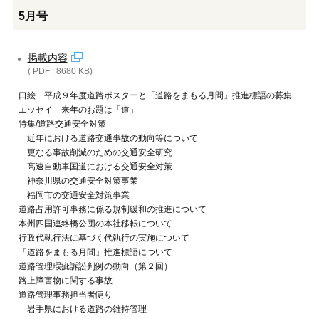
5月号
掲載内容
( PDF : 8680 KB)
口絵 平成９年度道路ポスターと「道路をまもる月間」推進標語の募集
エッセイ 来年のお題は「道」
特集/道路交通安全対策
近年における道路交通事故の動向等について
更なる事故削減のための交通安全研究
高速自動車国道における交通安全対策
神奈川県の交通安全対策事業
福岡市の交通安全対策事業
道路占用許可事務に係る規制緩和の推進について
本州四国連絡橋公団の本社移転について
行政代執行法に基づく代執行の実施について
「道路をまもる月間」推進標語について
道路管理瑕疵訴訟判例の動向（第２回）
路上障害物に関する事故
道路管理事務担当者便り
岩手県における道路の維持管理