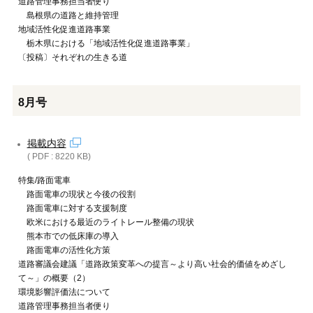
道路管理事務担当者便り
島根県の道路と維持管理
地域活性化促進道路事業
栃木県における「地域活性化促進道路事業」
〔投稿〕それぞれの生きる道
8月号
掲載内容
( PDF : 8220 KB)
特集/路面電車
路面電車の現状と今後の役割
路面電車に対する支援制度
欧米における最近のライトレール整備の現状
熊本市での低床庫の導入
路面電車の活性化方策
道路審議会建議「道路政策変革への提言～より高い社会的価値をめざし
て～」の概要（2）
環境影響評価法について
道路管理事務担当者便り