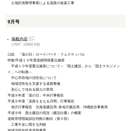
土地区画整理事業による道路の改築工事
9月号
掲載内容
( PDF : 10600 KB)
口絵 「道の日」ロードパーク・フェスティバル
特集/平成１０年度道路関係重点施策
平成１０年度重点施策について～「国土建設」から「国土マネジメン
ト」への転換～
中心市街地の活性化について
地域活性化を支援する道路整備
安心して住める国土の実現
平成９年度「道の日」中央行事報告
平成９年度「道路をまもる月間」行事報告
地方行事報告 北海道建設局･各地方建設局・沖縄総合事務局
平成９年 国土建設の現況（建設白書）の概要
道路管理瑕疵訴訟判例の動向（第５回）
工事不全に関する判例
地域活性化促進道路事業