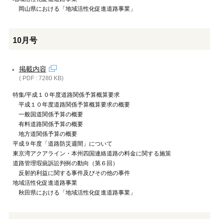
岡山県における「地域活性化促進道路事業」
10月号
掲載内容
( PDF : 7280 KB)
特集/平成１０年度道路関係予算概算要求
平成１０年度道路関係予算概算要求の概要
一般国道関係予算の概要
有料道路関係予算の概要
地方道関係予算の概要
平成９年度「道路防災週間」について
東京湾アクアライン・本州四国連絡道路の料金に関する施策
道路管理瑕疵訴訟判例の動向（第６回）
反射的利益に関する事件及びその他の事件
地域活性化促進道路事業
秋田県における「地域活性化促進道路事業」