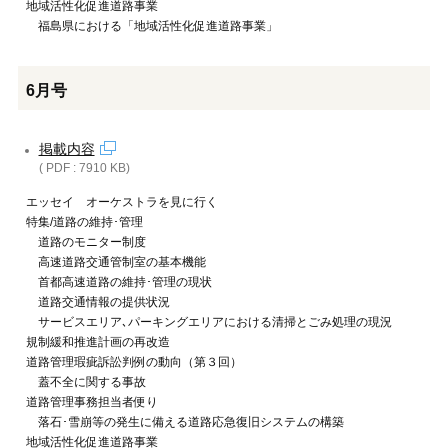
地域活性化促進道路事業
福島県における「地域活性化促進道路事業」
6月号
掲載内容
( PDF : 7910 KB)
エッセイ オーケストラを見に行く
特集/道路の維持･管理
道路のモニター制度
高速道路交通管制室の基本機能
首都高速道路の維持･管理の現状
道路交通情報の提供状況
サービスエリア､パーキングエリアにおける清掃とごみ処理の現況
規制緩和推進計画の再改造
道路管理瑕疵訴訟判例の動向（第３回）
蓋不全に関する事故
道路管理事務担当者便り
落石･雪崩等の発生に備える道路応急復旧システムの構築
地域活性化促進道路事業