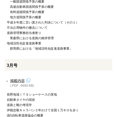
一般国道関係予算の概要
高速自動車国道関係予算の概要
有料道路関係予算の概要
地方道関係予算の概要
平成８年度に言い渡された判決について（その１）
不法占用物件の撤去について
道路管理事務担当者便り
青森県における道路の維持管理
地域活性化促進道路事業
群馬県における「地域活性化促進道路事業」
3月号
掲載内容
( PDF : 6690 KB)
長野地域ＩＴＳショーケースの実地
自動車タイヤの現状
道路と靴の考現学
伊能忠敬キャラバン２年かけて全国１万キロを歩く
(財)自転車道路協会の概要