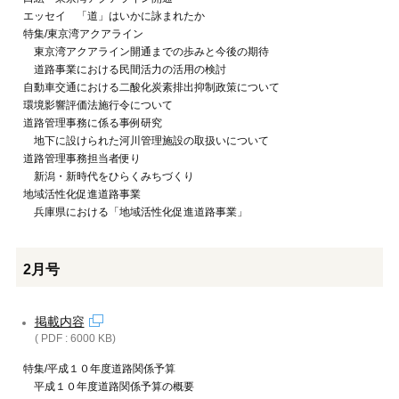
エッセイ 「道」はいかに詠まれたか
特集/東京湾アクアライン
東京湾アクアライン開通までの歩みと今後の期待
道路事業における民間活力の活用の検討
自動車交通における二酸化炭素排出抑制政策について
環境影響評価法施行令について
道路管理事務に係る事例研究
地下に設けられた河川管理施設の取扱いについて
道路管理事務担当者便り
新潟・新時代をひらくみちづくり
地域活性化促進道路事業
兵庫県における「地域活性化促進道路事業」
2月号
掲載内容
( PDF : 6000 KB)
特集/平成１０年度道路関係予算
平成１０年度道路関係予算の概要