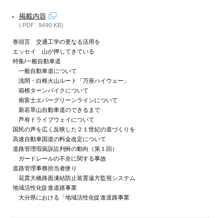
掲載内容
( PDF : 9490 KB)
巻頭言 交通工学の更なる活用を
エッセイ 山が押してきている
特集/一般自動車道
一般自動車道について
浅間・白根火山ルート「万座ハイウェー」
箱根ターンパイクについて
南富士エバーグリーンラインについて
新若草山自動車道のできるまで
芦有ドライブウェイについて
国民の声を広く反映した２１世紀の道づくりを
高速自動車国道の料金改定について
道路管理瑕疵訴訟判例の動向（第１回）
ガードレールの不全に関する事故
道路管理事務担当者便り
花貫大橋路面凍結防止装置遠方監視システム
地域活性化促進道路事業
大分県における「地域活性化促進道路事業