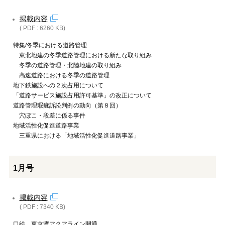
掲載内容
( PDF : 6260 KB)
特集/冬季における道路管理
東北地建の冬季道路管理における新たな取り組み
冬季の道路管理・北陸地建の取り組み
高速道路における冬季の道路管理
地下鉄施設への２次占用について
「道路サービス施設占用許可基準」の改正について
道路管理瑕疵訴訟判例の動向（第８回）
穴ぼこ・段差に係る事件
地域活性化促進道路事業
三重県における「地域活性化促進道路事業」
1月号
掲載内容
( PDF : 7340 KB)
口絵 東京湾アクアライン開通