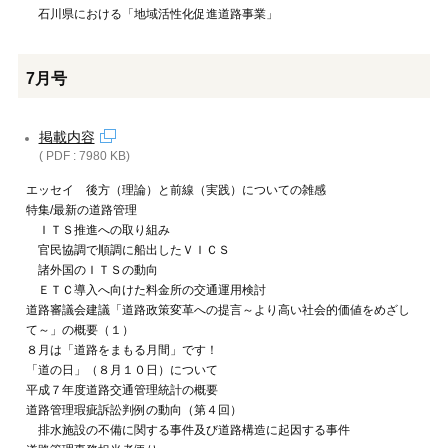
石川県における「地域活性化促進道路事業」
7月号
掲載内容
( PDF : 7980 KB)
エッセイ 後方（理論）と前線（実践）についての雑感
特集/最新の道路管理
ＩＴＳ推進への取り組み
官民協調で順調に船出したＶＩＣＳ
諸外国のＩＴＳの動向
ＥＴＣ導入へ向けた料金所の交通運用検討
道路審議会建議「道路政策変革への提言～より高い社会的価値をめざし
て～」の概要（１）
８月は「道路をまもる月間」です！
「道の日」（８月１０日）について
平成７年度道路交通管理統計の概要
道路管理瑕疵訴訟判例の動向（第４回）
排水施設の不備に関する事件及び道路構造に起因する事件