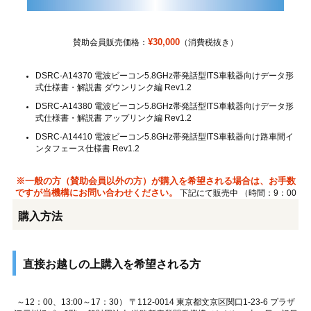
¥30,000
賛助会員販売価格：
（消費税抜き）
DSRC-A14370 電波ビーコン5.8GHz帯発話型ITS車載器向けデータ形
式仕様書・解説書 ダウンリンク編 Rev1.2
DSRC-A14380 電波ビーコン5.8GHz帯発話型ITS車載器向けデータ形
式仕様書・解説書 アップリンク編 Rev1.2
DSRC-A14410 電波ビーコン5.8GHz帯発話型ITS車載器向け路車間イ
ンタフェース仕様書 Rev1.2
※一般の方（賛助会員以外の方）が購入を希望される場合は、お手数
ですが当機構にお問い合わせください。
下記にて販売中 （時間：9：00
購入方法
直接お越しの上購入を希望される方
～12：00、13:00～17：30） 〒112-0014 東京都文京区関口1-23-6 プラザ