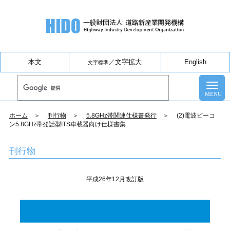
本文
／
文字拡大
English
文字標準
ホーム
＞
刊行物
＞
5.8GHz帯関連仕様書発行
＞ (2)電波ビーコ
ン5.8GHz帯発話型ITS車載器向け仕様書集
刊行物
平成26年12月改訂版