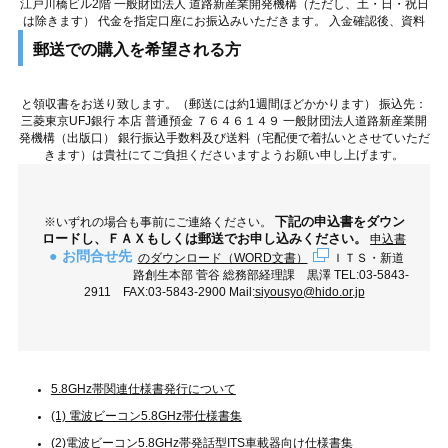
江戸川橋ビル2階 一般財団法人 道路新産業開発機構（ただし、土・日・祝日
は除きます）
代金を指定口座にお振込みいただきます。 入金確認後、資料
郵送での購入を希望される方
と領収書をお送り致します。（郵送には約1週間ほどかかります） 振込先：
三菱東京UFJ銀行 本店 普通預金 ７６４６１４９ 一般財団法人道路新産業開
発機構（出版口） 銀行振込手数料及び送料（宅配便で着払いとさせていただ
きます）は貴社にてご負担くださいますようお願い申し上げます。
下記の申込書をダウン
※いずれの場合も事前にご連絡ください。
ロードし、ＦＡＸもしくは郵送でお申し込みください。
申込書
お問合せ先
のダウンロード（WORD文書）
ＩＴＳ・新道
路創生本部 菅谷 総務部経理課 黒澤 TEL:03-5843-
2911 FAX:03-5843-2900 Mail:
siyousyo@hido.or.jp
5.8GHz帯関連仕様書発行について
(1) 電波ビーコン5.8GHz帯仕様書集
(2)電波ビーコン5.8GHz帯発話型ITS車載器向け仕様書集