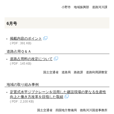
小野市 地域振興部 道路河川課
6月号
掲載内容のポイント
( PDF : 391 KB)
道路占用Ｑ＆Ａ
道路占用料の改定について
( PDF : 145 KB)
国土交通省 道路局 路政課 道路利用調整室
地域の取り組み事例
定置式水平ジブクレーンを活用した建設現場の更なる生産性
向上と働き方改革を目指した取組
( PDF : 2,100 KB)
国土交通省 四国地方整備局 徳島河川国道事務所