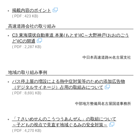
掲載内容のポイント
( PDF : 423 KB)
高速道路会社の取り組み
C3 東海環状自動車道 本巣(もとす)IC～大野神戸(おおのごう
ど)ICの開通
( PDF : 2,287 KB)
中日本高速道路㈱名古屋支社
地域の取り組み事例
バス停上屋の増設による熱中症対策等のための添加広告物
（デジタルサイネージ）占用の取組みについて
( PDF : 8,691 KB)
中部地方整備局名古屋国道事務所
「７さいめせんのこうつうあんぜん」の取組について
～子どもの視点で見直す地域ぐるみの安全対策～
( PDF : 4,270 KB)