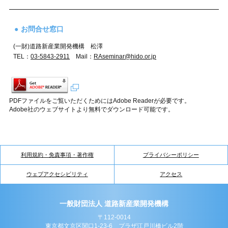
お問合せ窓口
(一財)道路新産業開発機構 松澤
TEL：
03-5843-2911
Mail：
RAseminar@hido.or.jp
PDFファイルをご覧いただくためにはAdobe Readerが必要です。
Adobe社のウェブサイトより無料でダウンロード可能です。
利用規約・免責事項・著作権
プライバシーポリシー
ウェブアクセシビリティ
アクセス
一般財団法人 道路新産業開発機構
〒112-0014
東京都文京区関口1-23-6 プラザ江戸川橋ビル2階