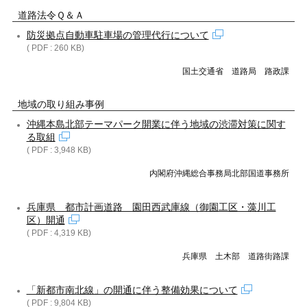
道路法令Ｑ＆Ａ
防災拠点自動車駐車場の管理代行について
( PDF : 260 KB)
国土交通省 道路局 路政課
地域の取り組み事例
沖縄本島北部テーマパーク開業に伴う地域の渋滞対策に関す
る取組
( PDF : 3,948 KB)
内閣府沖縄総合事務局北部国道事務所
兵庫県 都市計画道路 園田西武庫線（御園工区・藻川工
区）開通
( PDF : 4,319 KB)
兵庫県 土木部 道路街路課
「新都市南北線」の開通に伴う整備効果について
( PDF : 9,804 KB)