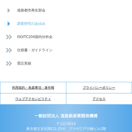
道路都市再生部会
調査研究のあゆみ
ISO/TC204国内分科会
仕様書・ガイドライン
受託実績
利用規約・免責事項・著作権
プライバシーポリシー
ウェブアクセシビリティ
アクセス
一般財団法人 道路新産業開発機構
〒112-0014
東京都文京区関口1-23-6 プラザ江戸川橋ビル2階